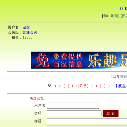
0-
[
华山足球
] [
回
用户名：
波盘
会员组：
普通会员
积分：
12385
[
回复该
（（（（（（罗甲））））））
【波盘】2
快速回复:
用户名
密码
标题