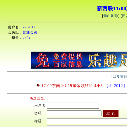
新西联11:00
[
华山足球
] [
回
用户名：
shl2012
会员组：
普通会员
积分：
3742
[
回复该
17:00东南亚U19东帝汶U19 4小5
【shl2012】2
快速回复:
用户名
密码
标题