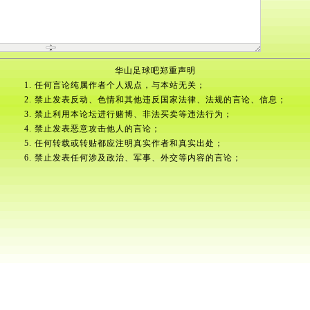
华山足球吧郑重声明
1. 任何言论纯属作者个人观点，与本站无关；
2. 禁止发表反动、色情和其他违反国家法律、法规的言论、信息；
3. 禁止利用本论坛进行赌博、非法买卖等违法行为；
4. 禁止发表恶意攻击他人的言论；
5. 任何转载或转贴都应注明真实作者和真实出处；
6. 禁止发表任何涉及政治、军事、外交等内容的言论；