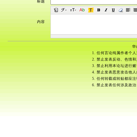
标题
内容
华
1. 任何言论纯属作者个
2. 禁止发表反动、色情
3. 禁止利用本论坛进行
4. 禁止发表恶意攻击他
5. 任何转载或转贴都应
6. 禁止发表任何涉及政