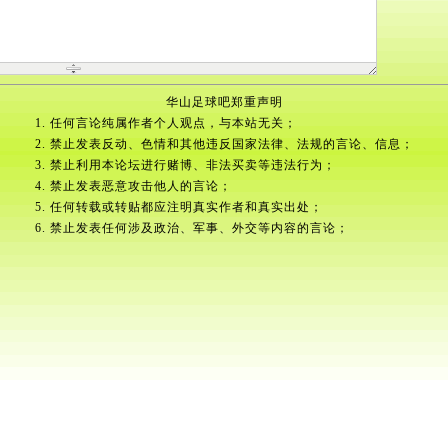
华山足球吧郑重声明
1. 任何言论纯属作者个人观点，与本站无关；
2. 禁止发表反动、色情和其他违反国家法律、法规的言论、信息；
3. 禁止利用本论坛进行赌博、非法买卖等违法行为；
4. 禁止发表恶意攻击他人的言论；
5. 任何转载或转贴都应注明真实作者和真实出处；
6. 禁止发表任何涉及政治、军事、外交等内容的言论；