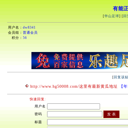
有能
[
华山足球
] [
回
用户名：
dw8341
会员组：
普通会员
积分：
56
[
回复该
http://www.hg50008.com/这里有最新黄瓜地址
【年青
快速回复:
用户名
密码
标题