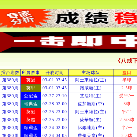
《八戒
擂台期数
所属赛事
开赛时间
主场球队
盘口
第380周
英冠
03-01 03:45
阿士東維拉(主)
半球
第380周
英甲
03-01 03:45
諾咸頓(主)
2.5球
第380周
亞冠盃
02-27 23:10
艾法特(主)
受
半/一
第380周
瑞典盃
02-28 02:00
佐加頓斯(中)
3球
第380周
英冠
02-25 23:00
阿士東維拉(主)
平/半
第380周
英超
02-25 23:00
愛華頓(主)
2.5/3球
第380周
歐霸盃
02-24 02:00
比錫達斯(主)
半/一
第380周
歐霸盃
02-24 04:05
費倫天拿(主)
2.5球