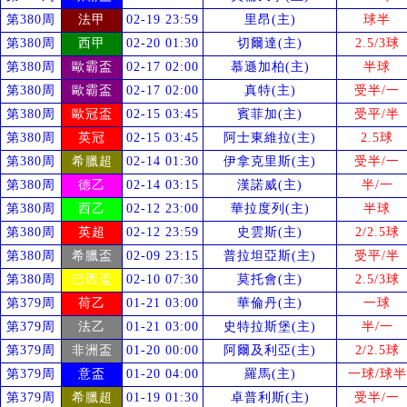
第380周
法甲
02-19 23:59
里昂(主)
球半
第380周
西甲
02-20 01:30
切爾達(主)
2.5/3球
第380周
歐霸盃
02-17 02:00
慕遜加柏(主)
半球
第380周
歐霸盃
02-17 02:00
真特(主)
受
半/一
第380周
歐冠盃
02-15 03:45
賓菲加(主)
受
平/半
第380周
英冠
02-15 03:45
阿士東維拉(主)
2.5球
第380周
希臘超
02-14 01:30
伊拿克里斯(主)
受
半/一
第380周
德乙
02-14 03:15
漢諾威(主)
半/一
第380周
西乙
02-12 23:00
華拉度列(主)
半球
第380周
英超
02-12 23:59
史雲斯(主)
2/2.5球
第380周
希臘盃
02-09 23:15
普拉坦亞斯(主)
受
平/半
第380周
巴西盃
02-10 07:30
莫托會(主)
2.5/3球
第379周
荷乙
01-21 03:00
華倫丹(主)
一球
第379周
法乙
01-21 03:00
史特拉斯堡(主)
半/一
第379周
非洲盃
01-20 00:00
阿爾及利亞(主)
2/2.5球
第379周
意盃
01-20 04:00
羅馬(主)
一球/球半
第379周
希臘超
01-19 01:30
卓普利斯(主)
受
半/一