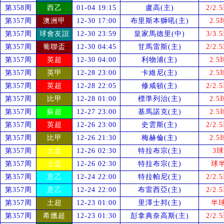
第358周
西乙
01-04 19:15
盧高(主)
2/2.
第357周
澳洲甲
12-30 17:00
布里斯本獅吼(主)
2.5
第357周
球會友誼
12-30 23:59
皇家馬德里(中)
3/3.
第357周
葡聯盃
12-30 04:45
甘馬雷斯(主)
2/2.
第357周
英超
12-30 04:00
利物浦(主)
2.5
第357周
英甲
12-28 23:00
卡維尼(主)
2.5
第357周
英超
12-28 22:05
修咸頓(主)
2/2.
第357周
比甲
12-28 01:00
標準列治(主)
2.5
第357周
蘇超
12-27 23:00
基馬諾克(主)
2.5
第357周
英超
12-26 23:00
史雲斯(主)
2/2.
第357周
比甲
12-26 21:30
梅赫倫(主)
2.5
第357周
土盃
12-26 02:30
特拉布宗(主)
3球
第357周
土盃
12-26 02:30
特拉布宗(主)
球
第357周
意乙
12-24 22:00
特拉帕尼(主)
2/2.
第357周
意乙
12-24 22:00
布雷西亞(主)
2/2.
第357周
土超
12-23 01:00
里澤士邦(主)
半
第357周
希臘超
12-23 01:30
彭拿典奈高斯(主)
2/2.