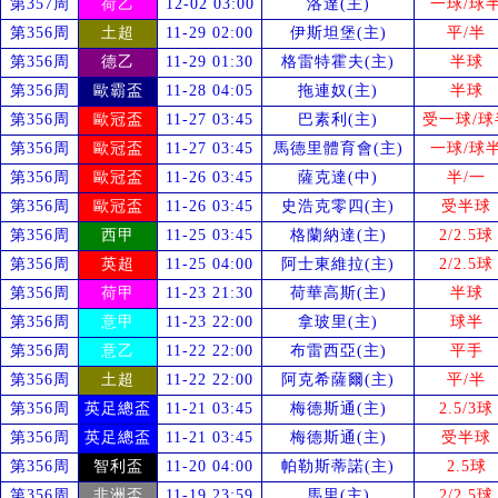
第357周
荷乙
12-02 03:00
洛達(主)
一球/球
第356周
土超
11-29 02:00
伊斯坦堡(主)
平/半
第356周
德乙
11-29 01:30
格雷特霍夫(主)
半球
第356周
歐霸盃
11-28 04:05
拖連奴(主)
半球
第356周
歐冠盃
11-27 03:45
巴素利(主)
受
一球/球
第356周
歐冠盃
11-27 03:45
馬德里體育會(主)
一球/球
第356周
歐冠盃
11-26 03:45
薩克達(中)
半/一
第356周
歐冠盃
11-26 03:45
史浩克零四(主)
受
半球
第356周
西甲
11-25 03:45
格蘭納達(主)
2/2.5球
第356周
英超
11-25 04:00
阿士東維拉(主)
2/2.5球
第356周
荷甲
11-23 21:30
荷華高斯(主)
半球
第356周
意甲
11-23 22:00
拿玻里(主)
球半
第356周
意乙
11-22 22:00
布雷西亞(主)
平手
第356周
土超
11-22 22:00
阿克希薩爾(主)
平/半
第356周
英足總盃
11-21 03:45
梅德斯通(主)
2.5/3球
第356周
英足總盃
11-21 03:45
梅德斯通(主)
受
半球
第356周
智利盃
11-20 04:00
帕勒斯蒂諾(主)
2.5球
第356周
非洲盃
11-19 23:59
馬里(主)
2/2.5球