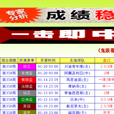
《鬼眼
擂台期数
所属赛事
开赛时间
主场球队
盘口
第358周
荷乙
01-20 03:00
川迪青年隊(主)
2.5/3球
第358周
非洲盃
01-20 03:00
阿爾及利亞(中)
2球
第358周
葡聯盃
01-14 23:59
馬里迪莫(主)
一球/球
第358周
法聯盃
01-14 23:59
摩納哥(主)
半/一
第358周
法乙
01-13 03:30
華倫西恩斯(主)
2球
第358周
亞洲盃
01-12 15:00
日本(中)
3/3.5球
第358周
英冠
01-10 23:00
般尼茅夫(主)
2.5/3球
第358周
英甲
01-10 23:00
錫菲聯(主)
平手