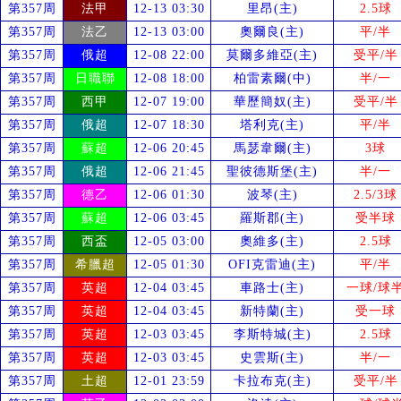
第357周
法甲
12-13 03:30
里昂(主)
2.5球
第357周
法乙
12-13 03:00
奧爾良(主)
平/半
第357周
俄超
12-08 22:00
莫爾多維亞(主)
受
平/半
第357周
日職聯
12-08 18:00
柏雷素爾(中)
半/一
第357周
西甲
12-07 19:00
華歷簡奴(主)
受
平/半
第357周
俄超
12-07 18:30
塔利克(主)
平/半
第357周
蘇超
12-06 20:45
馬瑟韋爾(主)
3球
第357周
俄超
12-06 21:45
聖彼德斯堡(主)
半/一
第357周
德乙
12-06 01:30
波琴(主)
2.5/3球
第357周
蘇超
12-06 03:45
羅斯郡(主)
受
半球
第357周
西盃
12-05 03:00
奧維多(主)
2.5球
第357周
希臘超
12-05 01:30
OFI克雷迪(主)
平/半
第357周
英超
12-04 03:45
車路士(主)
一球/球
第357周
英超
12-04 03:45
新特蘭(主)
受
一球
第357周
英超
12-03 03:45
李斯特城(主)
2.5球
第357周
英超
12-03 03:45
史雲斯(主)
半/一
第357周
土超
12-01 23:59
卡拉布克(主)
受
平/半