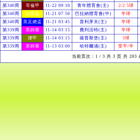
第340周
哥倫甲
11-22 09:10
青年體育會(主)
2/2.5球
第340周
巴西盃
11-21 07:50
巴拉納體育會(中)
半球
第340周
英足總盃
11-21 03:45
普利茅夫(主)
半球
第339周
英錦賽
11-14 03:15
費列活特(主)
半球
第339周
挪甲
11-14 03:15
薩普斯堡(主)
3球
第339周
英錦賽
11-13 03:00
哈特爾浦(主)
受
平/半
当前页次：1 / 3 共 3 页 共 20