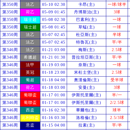
第350周
法乙
05-10 02:30
卡昂(主)
一球/球半
第350周
荷乙
05-09 01:45
丹博斯治(主)
3球
第350周
瑞士超
05-08 02:30
巴素利(主)
一球
第350周
瑞士超
05-08 01:45
草蜢(主)
一球
第350周
法乙
05-07 02:45
杜亞斯(主)
半球
第350周
法乙
05-07 02:45
特魯瓦(主)
平/半
第346周
法乙
01-21 03:00
梅斯(主)
2.5球
第346周
希臘超
01-21 01:30
普拉坦亞斯(主)
平/半
第346周
法甲
01-19 03:00
奈斯(主)
一球
第346周
英冠
01-18 23:00
米杜士堡(主)
2.5球
第346周
葡超
01-18 04:00
奧漢倫斯(主)
受
半球
第346周
荷乙
01-18 03:00
安曼(主)
3球
第346周
葡聯盃
01-17 01:00
伊斯托里爾(主)
半/一
第346周
葡聯盃
01-17 01:00
伊斯托里爾(主)
2/2.5球
第346周
西盃
01-16 02:30
畢爾包(主)
球半
第346周
比利時盃
01-16 03:30
洛格倫(主)
2.5/3球
第346周
意盃
01-15 04:00
拉素(主)
平/半