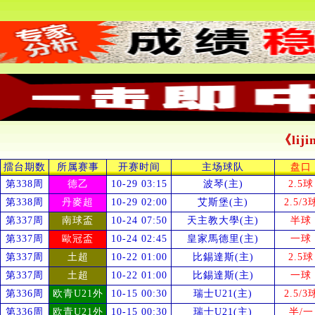
《li
擂台期数
所属赛事
开赛时间
主场球队
盘口
第338周
德乙
10-29 03:15
波琴(主)
2.5球
第338周
丹麥超
10-29 02:00
艾斯堡(主)
2.5/3
第337周
南球盃
10-24 07:50
天主教大學(主)
半球
第337周
歐冠盃
10-24 02:45
皇家馬德里(主)
一球
第337周
土超
10-22 01:00
比錫達斯(主)
2.5球
第337周
土超
10-22 01:00
比錫達斯(主)
一球
第336周
欧青U21外
10-15 00:30
瑞士U21(主)
2.5/3
第336周
欧青U21外
10-15 00:30
瑞士U21(主)
半/一